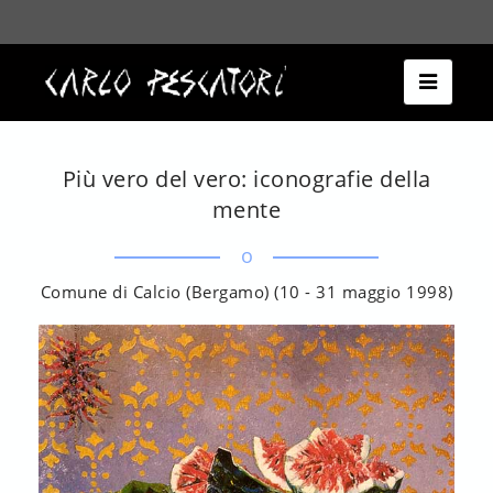
Espandi
la
barra
di
navigazio
Più vero del vero: iconografie della
mente
o
Comune di Calcio (Bergamo) (10 - 31 maggio 1998)