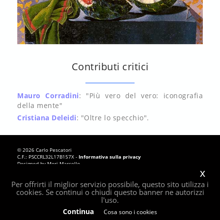
Contributi critici
Mauro Corradini
: "Più vero del vero: iconografia
della mente"
Cristiana Deleidi
: "Oltre lo specchio".
© 2026 Carlo Pescatori
C.F.: PSCCRL32L17B157X -
Informativa sulla privacy
Designed by
Mori Marcello
x
Per offrirti il miglior servizio possibile, questo sito utilizza i
cookies. Se continui o chiudi questo banner ne autorizzi
l'uso.
Continua
Cosa sono i cookies