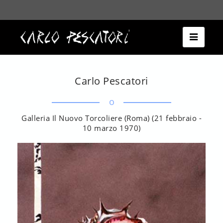
Espandi
la
barra
di
navigazio
Carlo Pescatori
o
Galleria Il Nuovo Torcoliere (Roma) (21 febbraio -
10 marzo 1970)